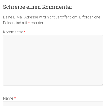
Schreibe einen Kommentar
Deine E-Mail-Adresse wird nicht veröffentlicht.
Erforderliche
Felder sind mit
*
markiert
Kommentar
*
Name
*