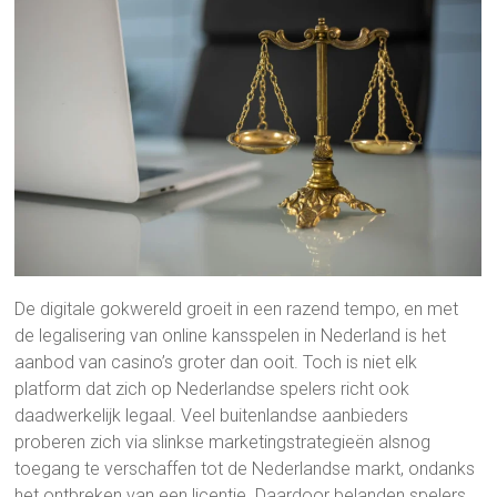
De digitale gokwereld groeit in een razend tempo, en met
de legalisering van online kansspelen in Nederland is het
aanbod van casino’s groter dan ooit. Toch is niet elk
platform dat zich op Nederlandse spelers richt ook
daadwerkelijk legaal. Veel buitenlandse aanbieders
proberen zich via slinkse marketingstrategieën alsnog
toegang te verschaffen tot de Nederlandse markt, ondanks
het ontbreken van een licentie. Daardoor belanden spelers