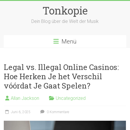
Zum
Tonkopie
Inhalt
springen
Dein Blog über die Welt der Musik
Menü
Legal vs. Illegal Online Casinos:
Hoe Herken Je het Verschil
vóórdat Je Gaat Spelen?
Allan Jackson
Uncategorized
Juni 6, 2025
0 Kommentare