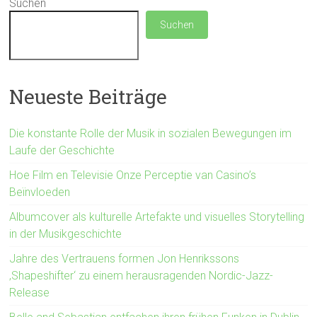
Suchen
Suchen
Neueste Beiträge
Die konstante Rolle der Musik in sozialen Bewegungen im
Laufe der Geschichte
Hoe Film en Televisie Onze Perceptie van Casino’s
Beïnvloeden
Albumcover als kulturelle Artefakte und visuelles Storytelling
in der Musikgeschichte
Jahre des Vertrauens formen Jon Henrikssons
‚Shapeshifter‘ zu einem herausragenden Nordic-Jazz-
Release