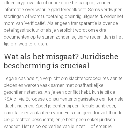
alleen cryptovaluta of onbekende betaalapps, zonder
informatie over waar je geld terechtkomt. Soms verdwijnen
stortingen of wordt uitbetaling oneindig uitgesteld, onder het
mom van ‘verificatie’. Als er geen transparantie is over de
betalingsstructuur of als je verplicht wordt om extra
documenten op te sturen zonder legitieme reden, dan is het
tijd om weg te klikken.
Wat als het misgaat? Juridische
bescherming is cruciaal
Legale casino’s zijn verplicht om klachtenprocedures aan te
bieden en werken vaak samen met onafhankelijke
geschilleninstanties. Als je een conflict hebt, kun je bij de
KSA of via Europese consumentenorganisaties een formele
klacht indienen. Speel je echter bij een illegale aanbieder,
dan sta je er vaak alleen voor. Er is dan geen toezichthouder
die je rechten beschermt, en je hebt geen enkel juridisch
vangnet. Het risico op verlies van je inzet — of erger, je