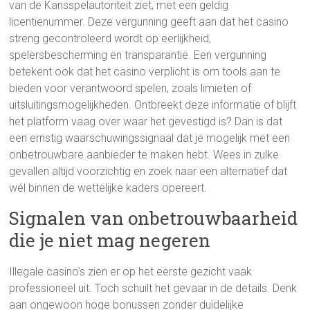
van de Kansspelautoriteit ziet, met een geldig
licentienummer. Deze vergunning geeft aan dat het casino
streng gecontroleerd wordt op eerlijkheid,
spelersbescherming en transparantie. Een vergunning
betekent ook dat het casino verplicht is om tools aan te
bieden voor verantwoord spelen, zoals limieten of
uitsluitingsmogelijkheden. Ontbreekt deze informatie of blijft
het platform vaag over waar het gevestigd is? Dan is dat
een ernstig waarschuwingssignaal dat je mogelijk met een
onbetrouwbare aanbieder te maken hebt. Wees in zulke
gevallen altijd voorzichtig en zoek naar een alternatief dat
wél binnen de wettelijke kaders opereert.
Signalen van onbetrouwbaarheid
die je niet mag negeren
Illegale casino’s zien er op het eerste gezicht vaak
professioneel uit. Toch schuilt het gevaar in de details. Denk
aan ongewoon hoge bonussen zonder duidelijke