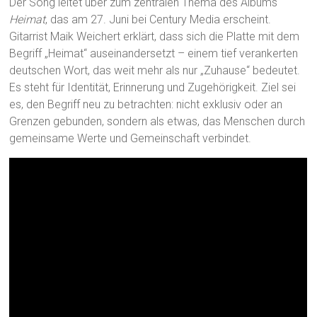
Der Song leitet über zum zentralen Thema des Albums
Heimat
, das am 27. Juni bei Century Media erscheint.
Gitarrist Maik Weichert erklärt, dass sich die Platte mit dem
Begriff „Heimat“ auseinandersetzt – einem tief verankerten
deutschen Wort, das weit mehr als nur „Zuhause“ bedeutet.
Es steht für Identität, Erinnerung und Zugehörigkeit. Ziel sei
es, den Begriff neu zu betrachten: nicht exklusiv oder an
Grenzen gebunden, sondern als etwas, das Menschen durch
gemeinsame Werte und Gemeinschaft verbindet.