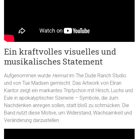
Ein kraftvolles visuelles und
musikalisches Statement
Aufgenommen wurde
Heimat
im The Dude Ranch Studio
und von Tue Madsen gemischt. Das Artwork von Eliran
Kantor zeigt ein markantes Triptychon mit Hirsch, Luchs und
Eule in apokalyptischer Szenerie – Symbole, die zum
Nachdenken anregen sollen, statt bloß zu schmücken. Die
Band nutzt diese Motive, um Widerstand, Wachsamkeit und
Veränderung darzustellen.