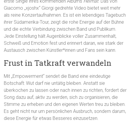
erste Single ihres kommenden Albums
Heimat
. Das von
Giacomo „xjoshx“ Giorgi gedrehte Video bietet weit mehr
als reine Konzertaufnahmen. Es ist ein lebendiges Tagebuch
ihrer Südamerika-Tour, zeigt die rohe Energie auf der Bühne
und die echte Verbindung zwischen Band und Publikum.
Jede Einstellung hält Augenblicke voller Zusammenhalt,
Schweiß und Emotion fest und erinnert daran, wie stark der
Austausch zwischen Künstler*innen und Fans sein kann.
Frust in Tatkraft verwandeln
Mit „Empowerment“ sendet die Band eine eindeutige
Botschaft: Wut darf nie untätig bleiben. Anstatt sie
überkochen zu lassen oder nach innen zu richten, fordert der
Song dazu auf, aktiv zu werden, sich zu organisieren, die
Stimme zu erheben und den eigenen Werten treu zu bleiben.
Es geht nicht nur um persönlichen Ausbruch, sondern darum,
diese Energie für etwas Besseres einzusetzen.