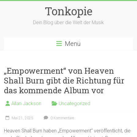
Zum
Tonkopie
Inhalt
springen
Dein Blog über die Welt der Musik
Menü
„Empowerment“ von Heaven
Shall Burn gibt die Richtung für
das kommende Album vor
Allan Jackson
Uncategorized
Mai 21, 2025
0 Kommentare
Heaven Shall Burn haben „Empowerment“ veröffentlicht, die