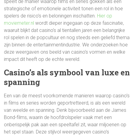
speelt de manier waarop films en series gokken als een
strategische of emotionele activiteit tonen een rol in hoe
spelers de risico’s en beloningen inschatten.
Hier op
moviemeter.nl
wordt dieper ingegaan op deze fascinatie,
waaruit blijkt dat casino’s al tientallen jaren een belangrijke
rol spelen in de popcultuur en nog steeds een geliefd thema
zijn binnen de entertainmentindustrie. We onderzoeken hoe
deze weergaven ons beeld van casino’s vormen en welke
impact dit heeft op de echte wereld.
Casino’s als symbool van luxe en
spanning
Een van de meest voorkomende manieren waarop casino’s
in films en series worden geportretteerd, is als een wereld
van weelde en spanning. Denk bijvoorbeeld aan de James
Bond-films, waarin de hoofdrolspeler vaak met een
onberispelijk pak aan een speeltafel zit, waar miljoenen op
het spel staan. Deze stijlvol weergegeven casino’s