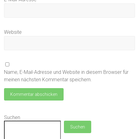
Website
Name, E-Mail-Adresse und Website in diesem Browser für
meinen nächsten Kommentar speichern.
Suchen
Suchen