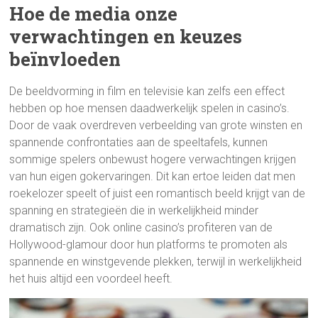
Hoe de media onze
verwachtingen en keuzes
beïnvloeden
De beeldvorming in film en televisie kan zelfs een effect
hebben op hoe mensen daadwerkelijk spelen in casino’s.
Door de vaak overdreven verbeelding van grote winsten en
spannende confrontaties aan de speeltafels, kunnen
sommige spelers onbewust hogere verwachtingen krijgen
van hun eigen gokervaringen. Dit kan ertoe leiden dat men
roekelozer speelt of juist een romantisch beeld krijgt van de
spanning en strategieën die in werkelijkheid minder
dramatisch zijn. Ook online casino’s profiteren van de
Hollywood-glamour door hun platforms te promoten als
spannende en winstgevende plekken, terwijl in werkelijkheid
het huis altijd een voordeel heeft.