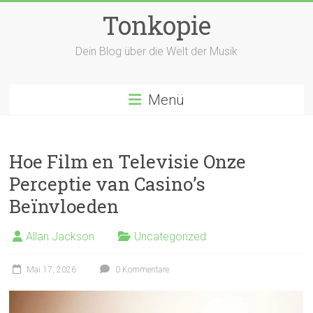
Zum
Tonkopie
Inhalt
springen
Dein Blog über die Welt der Musik
Menü
Hoe Film en Televisie Onze
Perceptie van Casino’s
Beïnvloeden
Allan Jackson
Uncategorized
Mai 17, 2026
0 Kommentare