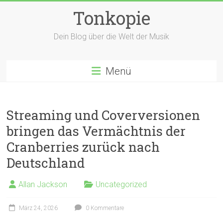
Zum
Tonkopie
Inhalt
springen
Dein Blog über die Welt der Musik
Menü
Streaming und Coverversionen
bringen das Vermächtnis der
Cranberries zurück nach
Deutschland
Allan Jackson
Uncategorized
März 24, 2026
0 Kommentare