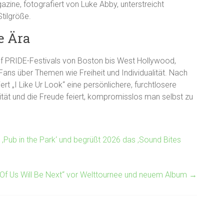
azine, fotografiert von Luke Abby, unterstreicht
Stilgröße.
e Ära
f PRIDE-Festivals von Boston bis West Hollywood,
ans über Themen wie Freiheit und Individualität. Nach
ert „I Like Ur Look“ eine persönlichere, furchtlosere
ntität und die Freude feiert, kompromisslos man selbst zu
 ‚Pub in the Park‘ und begrüßt 2026 das ‚Sound Bites
e Of Us Will Be Next“ vor Welttournee und neuem Album
→