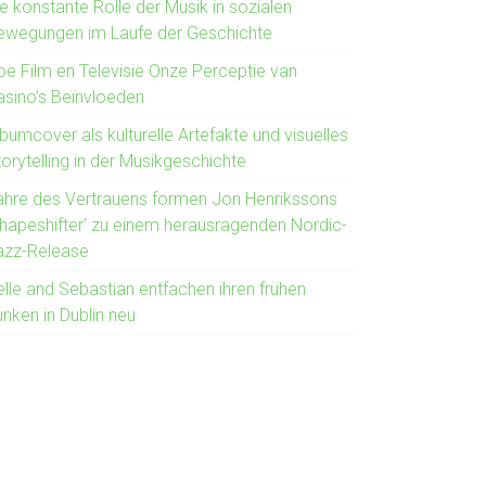
e konstante Rolle der Musik in sozialen
ewegungen im Laufe der Geschichte
oe Film en Televisie Onze Perceptie van
asino’s Beïnvloeden
bumcover als kulturelle Artefakte und visuelles
orytelling in der Musikgeschichte
ahre des Vertrauens formen Jon Henrikssons
Shapeshifter‘ zu einem herausragenden Nordic-
azz-Release
elle and Sebastian entfachen ihren frühen
nken in Dublin neu