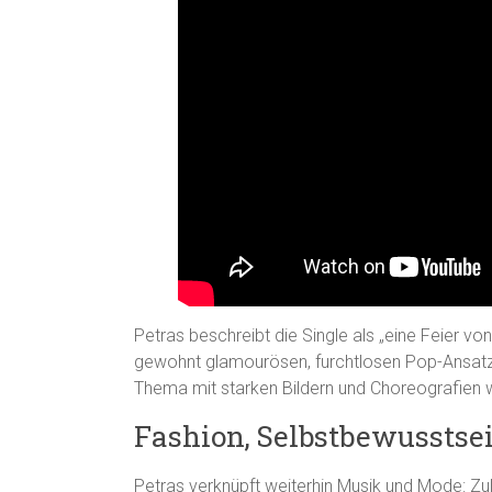
Petras beschreibt die Single als „eine Feier von
gewohnt glamourösen, furchtlosen Pop-Ansatze
Thema mit starken Bildern und Choreografien w
Fashion, Selbstbewusstsei
Petras verknüpft weiterhin Musik und Mode: Zul