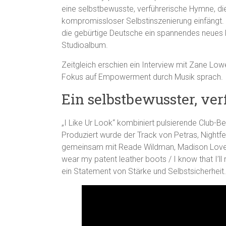
eine selbstbewusste, verführerische Hymne, die
kompromissloser Selbstinszenierung einfängt. 
die gebürtige Deutsche ein spannendes neues Ka
Studioalbum.
Zeitgleich erschien ein Interview mit Zane Low
Fokus auf Empowerment durch Musik sprach.
Ein selbstbewusster, ve
„I Like Ur Look“ kombiniert pulsierende Club-Be
Produziert wurde der Track von Petras, Nightfe
gemeinsam mit Reade Wildman, Madison Love, An
wear my patent leather boots / I know that I’ll
ein Statement von Stärke und Selbstsicherheit.