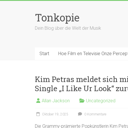
Zum
Inhalt
Tonkopie
springen
Dein Blog über die Welt der Musik
Start
Hoe Film en Televisie Onze Percep
Kim Petras meldet sich mi
Single „I Like Ur Look“ zu
Allan Jackson
Uncategorized
Oktober 19, 2025
0 Kommentare
Die Grammy-prämierte Popkünstlerin Kim Petras 