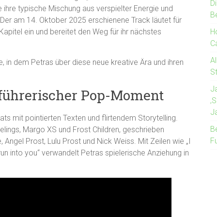
Di
 ihre typische Mischung aus verspielter Energie und
B
Der am 14. Oktober 2025 erschienene Track läutet für
pitel ein und bereitet den Weg für ihr nächstes
H
C
Al
e, in dem Petras über diese neue kreative Ära und ihren
St
J
rführerischer Pop-Moment
‚
J
ats mit pointierten Texten und flirtendem Storytelling.
B
elings, Margo XS und Frost Children, geschrieben
Fu
gel Prost, Lulu Prost und Nick Weiss. Mit Zeilen wie „I
 run into you“ verwandelt Petras spielerische Anziehung in