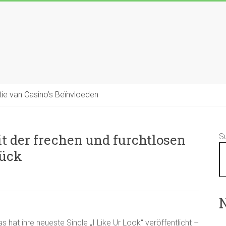
tie van Casino’s Beïnvloeden
t der frechen und furchtlosen
S
rück
N
hat ihre neueste Single „I Like Ur Look“ veröffentlicht –