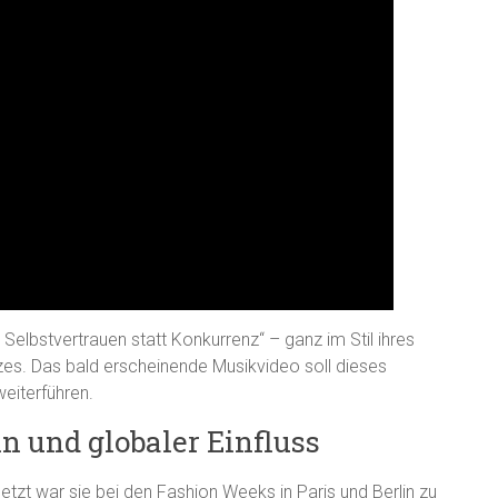
 Selbstvertrauen statt Konkurrenz“ – ganz im Stil ihres
s. Das bald erscheinende Musikvideo soll dieses
eiterführen.
n und globaler Einfluss
etzt war sie bei den Fashion Weeks in Paris und Berlin zu