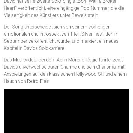
David hat seine zweite Solo-Single „Born With a Broken
Heart“ veröffentlicht, eine eingängige Pop-Nummer, die die
Vielseitigkeit des Künstlers unter Beweis stellt.
Der Song unterscheidet sich von seinem vorherigen
emotionalen und introspektiven Titel „Silverlines“, der im
September veröffentlicht wurde, und markiert ein neues
Kapitel in Davids Solokarriere.
Das Musikvideo, bei dem Aerin Moreno Regie führte, zeigt
Davids unverwechselbaren Charme und sein Charisma, mit
Anspielungen auf den klassischen Hollywood-Stil und einem
Hauch von Retro-Flair.