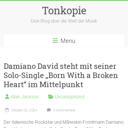
Zum
Tonkopie
Inhalt
springen
Dein Blog über die Welt der Musik
Menü
Damiano David steht mit seiner
Solo-Single „Born With a Broken
Heart“ im Mittelpunkt
Allan Jackson
Uncategorized
Oktober 28, 2024
0 Kommentare
Der italienische Rockstar und Måneskin-Frontmann Damiano