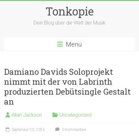
Zum
Tonkopie
Inhalt
springen
Dein Blog über die Welt der Musik
Menü
Damiano Davids Soloprojekt
nimmt mit der von Labrinth
produzierten Debütsingle Gestalt
an
Allan Jackson
Uncategorized
September 20, 2024
0 Kommentare