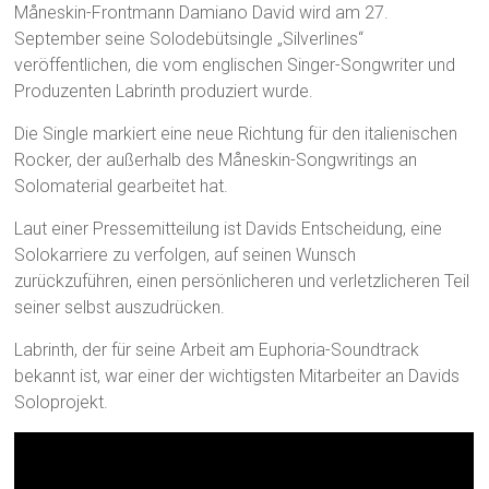
Måneskin-Frontmann Damiano David wird am 27.
September seine Solodebütsingle „Silverlines“
veröffentlichen, die vom englischen Singer-Songwriter und
Produzenten Labrinth produziert wurde.
Die Single markiert eine neue Richtung für den italienischen
Rocker, der außerhalb des Måneskin-Songwritings an
Solomaterial gearbeitet hat.
Laut einer Pressemitteilung ist Davids Entscheidung, eine
Solokarriere zu verfolgen, auf seinen Wunsch
zurückzuführen, einen persönlicheren und verletzlicheren Teil
seiner selbst auszudrücken.
Labrinth, der für seine Arbeit am Euphoria-Soundtrack
bekannt ist, war einer der wichtigsten Mitarbeiter an Davids
Soloprojekt.