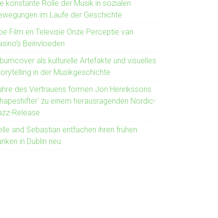
e konstante Rolle der Musik in sozialen
ewegungen im Laufe der Geschichte
oe Film en Televisie Onze Perceptie van
asino’s Beïnvloeden
bumcover als kulturelle Artefakte und visuelles
orytelling in der Musikgeschichte
ahre des Vertrauens formen Jon Henrikssons
Shapeshifter‘ zu einem herausragenden Nordic-
azz-Release
elle and Sebastian entfachen ihren frühen
nken in Dublin neu