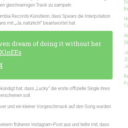
Di
en gleichnamigen Track zu sampeln.
B
lumbia Records-Künstlerin, dass Spears die Interpolation
H
ns mit „Ja, natürlich!“ beantwortet hat.
C
Al
even dream of doing it without her
St
DXlnEEs
J
‚
4
J
B
Fu
igt hat, dass „Lucky“ die erste offizielle Single ihres
erscheinen soll.
over und ein kleiner Vorgeschmack auf den Song wurden
einem früheren Instagram-Post aus und teilte mit, dass