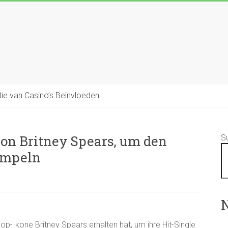
tie van Casino’s Beïnvloeden
von Britney Spears, um den
S
sampeln
N
op-Ikone Britney Spears erhalten hat, um ihre Hit-Single