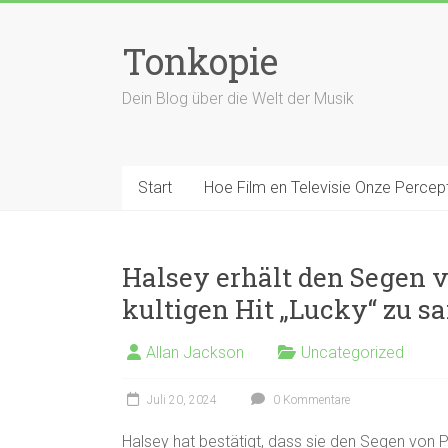
Zum
Inhalt
Tonkopie
springen
Dein Blog über die Welt der Musik
Start
Hoe Film en Televisie Onze Percep
Halsey erhält den Segen 
kultigen Hit „Lucky“ zu 
Allan Jackson
Uncategorized
Juli 20, 2024
0 Kommentare
Halsey hat bestätigt, dass sie den Segen von P