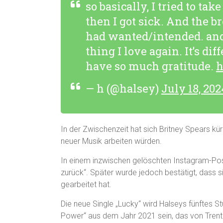
so basically, I tried to ta
then I got sick. And the b
had wanted/intended. and 
thing I love again. It’s diff
have so much gratitude.
h
— h (@halsey)
July 18, 202
In der Zwischenzeit hat sich Britney Spears kür
neuer Musik arbeiten würden.
In einem inzwischen gelöschten Instagram-Post 
zurück“. Später wurde jedoch bestätigt, dass s
gearbeitet hat.
Die neue Single „Lucky“ wird Halseys fünftes St
Power“ aus dem Jahr 2021 sein, das von Trent