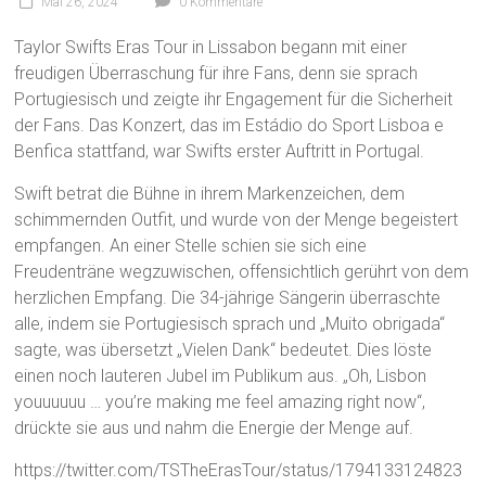
Mai 26, 2024
0 Kommentare
Taylor Swifts Eras Tour in Lissabon begann mit einer
freudigen Überraschung für ihre Fans, denn sie sprach
Portugiesisch und zeigte ihr Engagement für die Sicherheit
der Fans. Das Konzert, das im Estádio do Sport Lisboa e
Benfica stattfand, war Swifts erster Auftritt in Portugal.
Swift betrat die Bühne in ihrem Markenzeichen, dem
schimmernden Outfit, und wurde von der Menge begeistert
empfangen. An einer Stelle schien sie sich eine
Freudenträne wegzuwischen, offensichtlich gerührt von dem
herzlichen Empfang. Die 34-jährige Sängerin überraschte
alle, indem sie Portugiesisch sprach und „Muito obrigada“
sagte, was übersetzt „Vielen Dank“ bedeutet. Dies löste
einen noch lauteren Jubel im Publikum aus. „Oh, Lisbon
youuuuuu … you’re making me feel amazing right now“,
drückte sie aus und nahm die Energie der Menge auf.
https://twitter.com/TSTheErasTour/status/1794133124823