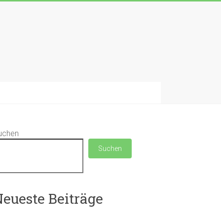
uchen
Suchen
eueste Beiträge