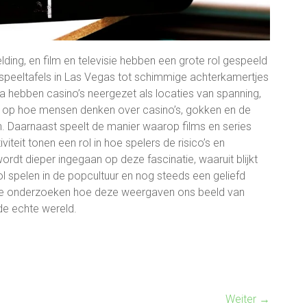
lding, en film en televisie hebben een grote rol gespeeld
speeltafels in Las Vegas tot schimmige achterkamertjes
 hebben casino’s neergezet als locaties van spanning,
ed op hoe mensen denken over casino’s, gokken en de
zen. Daarnaast speelt de manier waarop films en series
iteit tonen een rol in hoe spelers de risico’s en
ordt dieper ingegaan op deze fascinatie, waaruit blijkt
 rol spelen in de popcultuur en nog steeds een geliefd
. We onderzoeken hoe deze weergaven ons beeld van
de echte wereld.
Weiter →